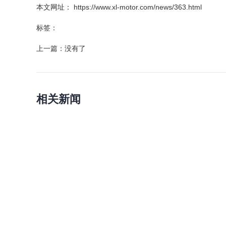
本文网址： https://www.xl-motor.com/news/363.html
标签：
上一篇：
没有了
相关新闻