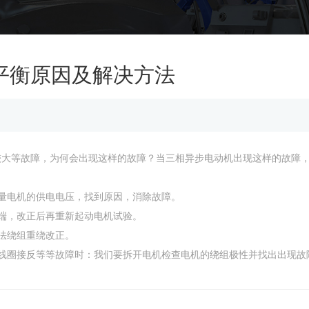
平衡原因及解决方法
较大等故障，为何会出现这样的故障？当三相异步电动机出现这样的故障
量电机的供电电压，找到原因，消除故障。
端，改正后再重新起动电机试验。
法绕组重绕改正。
线圈接反等等故障时：我们要拆开电机检查电机的绕组极性并找出出现故