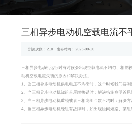
三相异步电动机空载电流不
浏览次数：
218
发布时间： 2025-09-10
三相异步电动机运行时有时候会出现空载电流不均匀、相差
动机空载电流失衡的原因和解决办法。
1、当三相异步电动机供电电压不均衡时，这个时候我们要测
2、当三相异步电动机绕组首尾端接错时：解决措施查明首尾
3、当三相异步电动机重绕或者三相绕组匝数不均时：解决方
4、当三相异步电动机绕组有故障时，如出现匝间短路、某组