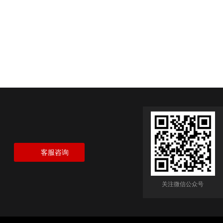
客服咨询
关注微信公众号