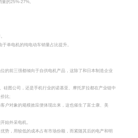
的25%-27%。
倍。
要是由于单电机的纯电动车销量占比提升。
位的前三强都倾向于自供电机产品，这除了和日本制造企业
、硅图公司，还是手机行业的诺基亚、摩托罗拉都在产业链中
价比;
客户对象的规模效应便体现出来，这也催生了富士康、美
开始外采电机。
优势，用较低的成本占有市场份额，而紧随其后的电产和明