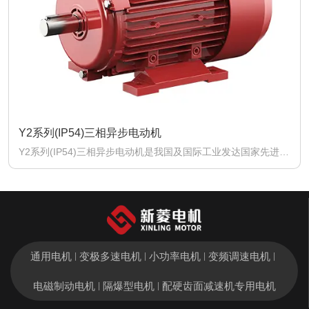
YE3 系列(IP55)三相异步电动机
YE3系列(IP55)三相异步电动机是我国及国际工业发达国家先进
经验而开发设计的最新一代三相异步电动机产品。各项性能指标
达到国际先进水平。执行标准GB/T 28575-2020《 YE3系列三
相异步电动机技术条件(机座号63-355)》。 YE3系列(IP55)三相
异步电动机机座号从63到355共计15个机座号，极数有2极、4
极、6极、8极，功率从0.12KW到315KW 共计117 个规格。 本
厂目前生产的有 63~315共 14个机座号，有2极、4极、6极、8
极，功率从0.12KW到 200KW共计 104个规格。
通用电机
变极多速电机
小功率电机
变频调速电机
|
|
|
|
电磁制动电机
隔爆型电机
配硬齿面减速机专用电机
|
|